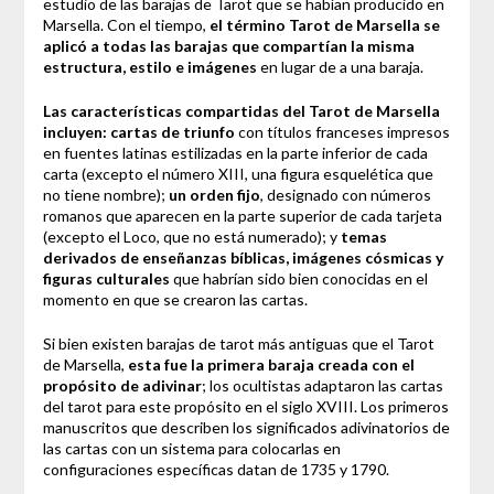
estudio de las barajas de Tarot que se habían producido en
Marsella. Con el tiempo,
el término Tarot de Marsella se
aplicó a todas las barajas que compartían la misma
estructura, estilo e imágenes
en lugar de a una baraja.
Las características compartidas del Tarot de Marsella
incluyen: cartas de triunfo
con títulos franceses impresos
en fuentes latinas estilizadas en la parte inferior de cada
carta (excepto el número XIII, una figura esquelética que
no tiene nombre);
un orden fijo
, designado con números
romanos que aparecen en la parte superior de cada tarjeta
(excepto el Loco, que no está numerado); y
temas
derivados de enseñanzas bíblicas, imágenes cósmicas y
figuras culturales
que habrían sido bien conocidas en el
momento en que se crearon las cartas.
Si bien existen barajas de tarot más antiguas que el Tarot
de Marsella,
esta fue la primera baraja creada con el
propósito de adivinar
; los ocultistas adaptaron las cartas
del tarot para este propósito en el siglo XVIII. Los primeros
manuscritos que describen los significados adivinatorios de
las cartas con un sistema para colocarlas en
configuraciones específicas datan de 1735 y 1790.