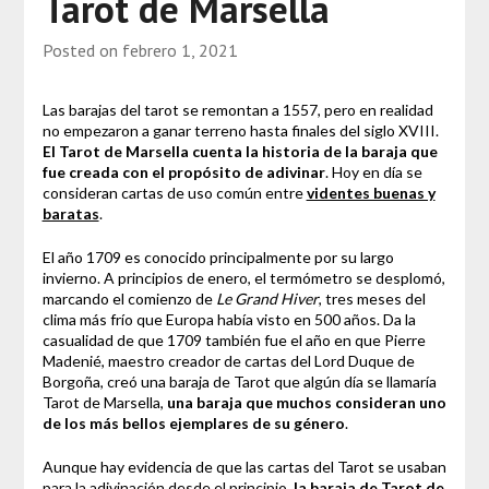
Tarot de Marsella
Posted on
febrero 1, 2021
Las barajas del tarot se remontan a 1557, pero en realidad
no empezaron a ganar terreno hasta finales del siglo XVIII.
El Tarot de Marsella cuenta la historia de la baraja que
fue creada con el propósito de adivinar
. Hoy en día se
consideran cartas de uso común entre
videntes buenas y
baratas
.
El año 1709 es conocido principalmente por su largo
invierno. A principios de enero, el termómetro se desplomó,
marcando el comienzo de
Le Grand Hiver
, tres meses del
clima más frío que Europa había visto en 500 años. Da la
casualidad de que 1709 también fue el año en que Pierre
Madenié, maestro creador de cartas del Lord Duque de
Borgoña, creó una baraja de Tarot que algún día se llamaría
Tarot de Marsella,
una baraja que muchos consideran uno
de los más bellos ejemplares de su género
.
Aunque hay evidencia de que las cartas del Tarot se usaban
para la adivinación desde el principio,
la baraja de Tarot de