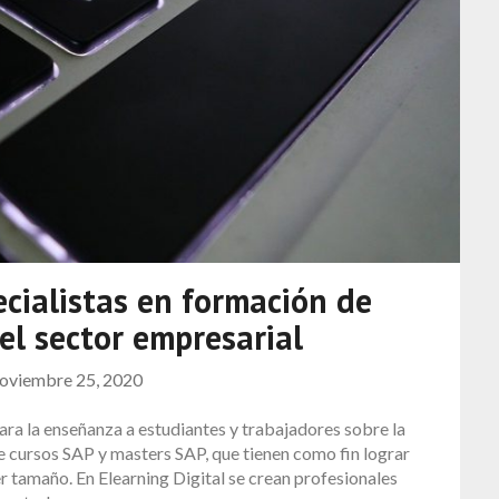
ecialistas en formación de
el sector empresarial
oviembre 25, 2020
ara la enseñanza a estudiantes y trabajadores sobre la
 cursos SAP y masters SAP, que tienen como fin lograr
r tamaño. En Elearning Digital se crean profesionales